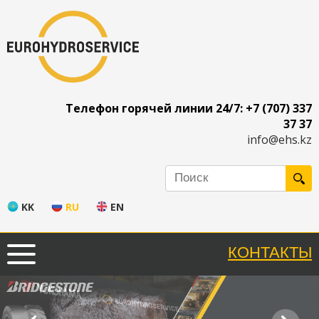
Телефон горячей линии 24/7: +7 (707) 337
37 37
info@ehs.kz
KK
RU
EN
EUROHYDROSERVICE
ОФИЦИАЛЬНЫЙ
ПРЕДСТАВИТЕЛЬ
КОНТАКТЫ
YOKOHAMA
В
РЕСПУБЛИКЕ
КАЗАХСТАН
«YOKOHAMA»
-