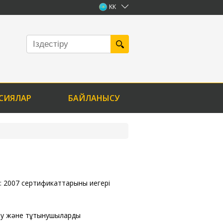
KK
СИЯЛАР
БАЙЛАНЫСУ
: 2007 сертификаттарының иегері
ту және тұтынушылардың