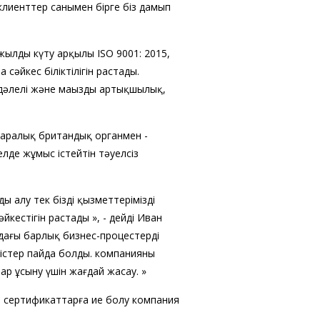
клиенттер санымен бірге біз дамып
жылды күту арқылы ISO 9001: 2015,
сәйкес біліктілігін растады.
 дәлелі және маңызды артықшылық,
ықаралық британдық органмен -
 елде жұмыс істейтін тәуелсіз
 алу тек біздің қызметтеріміздің
кестігін растады », - дейді Иван
дағы барлық бизнес-процестерді
дістер пайда болды. компанияны
ар ұсыну үшін жағдай жасау. »
 сертификаттарға ие болу компания