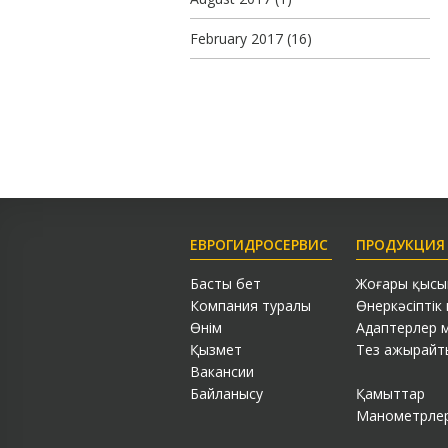
February 2017
(16)
ЕВРОГИДРОСЕРВИС
ПРОДУКЦИЯ
Басты бет
Жоғары қысы
Компания туралы
Өнеркәсіптік
Өнім
Адаптерлер 
Қызмет
Тез ажырайт
Вакансии
Байланысу
Қамыттар
Манометрле