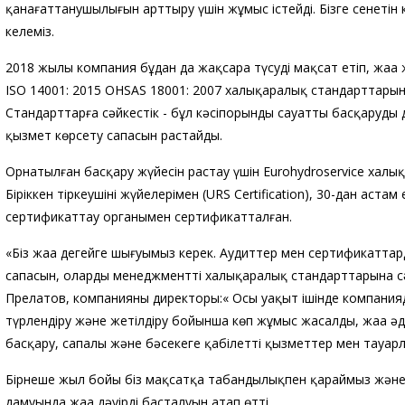
қанағаттанушылығын арттыру үшін жұмыс істейді. Бізге сенетін 
келеміз.
2018 жылы компания бұдан да жақсара түсуді мақсат етіп, жаңа 
ISO 14001: 2015 OHSAS 18001: 2007 халықаралық стандарттарына 
Стандарттарға сәйкестік - бұл кәсіпорынды сауатты басқарудың
қызмет көрсету сапасын растайды.
Орнатылған басқару жүйесін растау үшін Eurohydroservice хал
Біріккен тіркеушінің жүйелерімен (URS Certification), 30-дан астам
сертификаттау органымен сертификатталған.
«Біз жаңа деңгейге шығуымыз керек. Аудиттер мен сертификаттарды
сапасын, олардың менеджменттің халықаралық стандарттарына сәй
Прелатов, компанияның директоры:« Осы уақыт ішінде компания
түрлендіру және жетілдіру бойынша көп жұмыс жасалды, жаңа ә
басқару, сапалы және бәсекеге қабілетті қызметтер мен тауарл
Бірнеше жыл бойы біз мақсатқа табандылықпен қараймыз және
дамуында жаңа дәуірдің басталуын атап өтті.