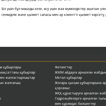
Біз үшін бұл маңызды кезең, өсу үшін жаңа мүмкіндіктер ашатын үлк
сенімділік және қызмет сапасы мен әр клиенттің қызмет көрсету деңг
м құбырлары
Фитингтер
 мақсаттағы құбырлар
ЖММ айдауға арналған жабды
мен жалғастырғыштар
Метал құбырлар
ын жалғағыш
Жоғары қысым құбырларына ар
қорғаныс
ЖҚҚ құрастыруға арналған жа
р
Гидрожүйелерге арналған тығ
мен құрамдас бөлшектер