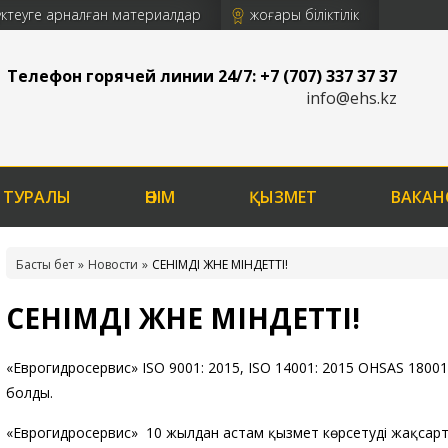
үктеуге арналған материалдар
жоғары біліктілік
Телефон горячей линии 24/7: +7 (707) 337 37 37
info@ehs.kz
 ТУРАЛЫ
ӨНІМ
ҚЫЗМЕТ
ВАКАН
Басты бет
Новости
СЕНІМДІ ЖӘНЕ МІНДЕТТІ!
СЕНІМДІ ЖӘНЕ МІНДЕТТІ!
«Еврогидросервис» ISO 9001: 2015, ISO 14001: 2015 OHSAS 18001
болды.
«Еврогидросервис» 10 жылдан астам қызмет көрсетуді жақсар