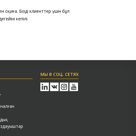
ен оқиға. Біздің клиенттер үшін бұл
ейінің кепілі.
МЫ В СОЦ. СЕТЯХ
қ
налған
бдық
ыздауыштар