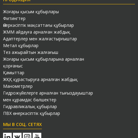
Жоғары қысым құбырлары
Фитингтер
Өнеркәсіптік мақсаттағы құбырлар
ЖММ айдауға арналған жабдық
Адаптерлер мен жалғастырғыштар
Метал құбырлар
Тез ажырайтын жалғағыш
Жоғары қысым құбырларына арналған
қорғаныс
Қамыттар
ЖҚҚ құрастыруға арналған жабдық
Манометрлер
Гидрожүйелерге арналған тығыздауыштар
мен құрамдас бөлшектер
Гидравликалық құбырлар
ПВХ өнеркәсіптік құбырлар
МЫ В СОЦ. СЕТЯХ