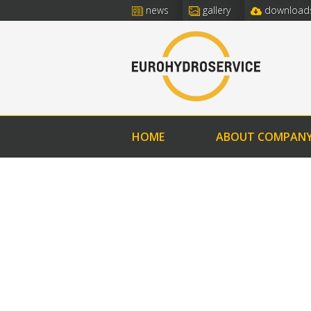
news
gallery
download
HOME
ABOUT COMPAN