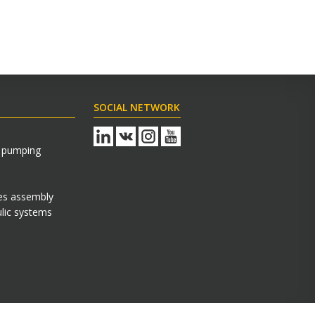
SOCIAL NETWORK
s pumping
es assembly
lic systems