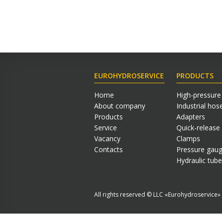
EUROHYDROSERVICE
PRODUCTS
Home
High-pressure
About company
Industrial hos
Products
Adapters
Service
Quick-release
Vacancy
Clamps
Contacts
Pressure gau
Hydraulic tube
All rights reserved © LLC «Eurohydroservice